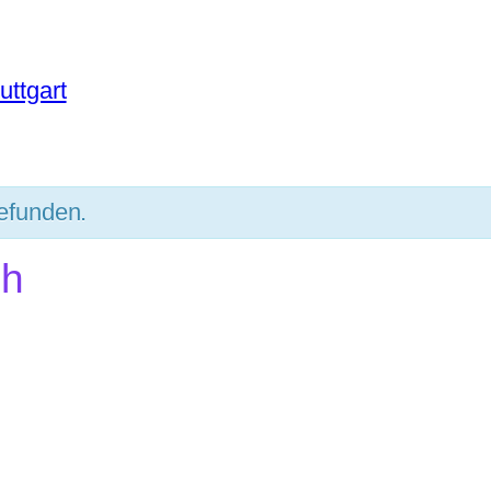
uttgart
gefunden.
ch