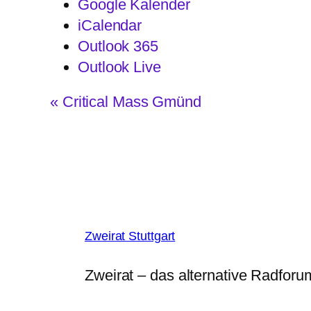
Google Kalender
iCalendar
Outlook 365
Outlook Live
V
«
Critical Mass Gmünd
e
r
a
n
s
t
a
l
Zweirat Stuttgart
t
u
Zweirat – das alternative Radforum
n
g