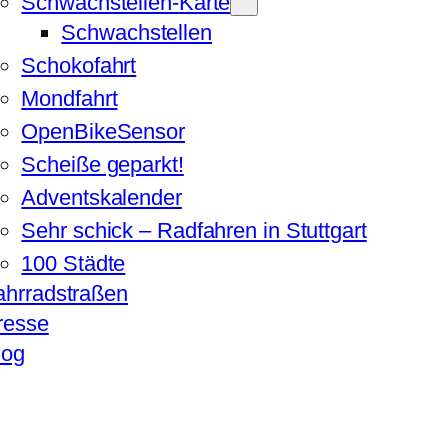
Schwachstellen-Karte
Schwachstellen
Schokofahrt
Mondfahrt
OpenBikeSensor
Scheiße geparkt!
Adventskalender
Sehr schick – Radfahren in Stuttgart
100 Städte
ahrradstraßen
resse
log