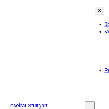
ü
V
P
Zweirat Stuttgart