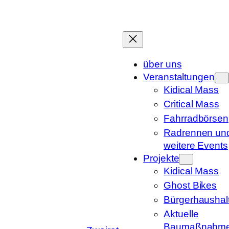
Zum
Inhalt
springen
über uns
Veranstaltungen
Kidical Mass
Critical Mass
Fahrradbörsen
Radrennen un
weitere Events
Projekte
Kidical Mass
Ghost Bikes
Bürgerhaushal
Aktuelle
Baumaßnahm