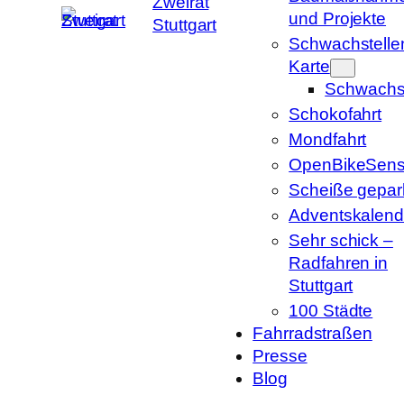
Zweirat
und Projekte
Stuttgart
Schwachstelle
Karte
Schwachst
Schokofahrt
Mondfahrt
OpenBikeSens
Scheiße gepark
Adventskalend
Sehr schick –
Radfahren in
Stuttgart
100 Städte
Fahrradstraßen
Presse
Blog