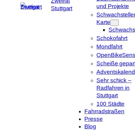
Zweirat
und Projekte
Stuttgart
Schwachstelle
Karte
Schwachst
Schokofahrt
Mondfahrt
OpenBikeSens
Scheiße gepark
Adventskalend
Sehr schick –
Radfahren in
Stuttgart
100 Städte
Fahrradstraßen
Presse
Blog