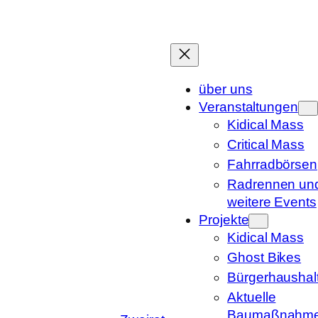
Zum
Inhalt
springen
über uns
Veranstaltungen
Kidical Mass
Critical Mass
Fahrradbörsen
Radrennen un
weitere Events
Projekte
Kidical Mass
Ghost Bikes
Bürgerhaushal
Aktuelle
Baumaßnahm