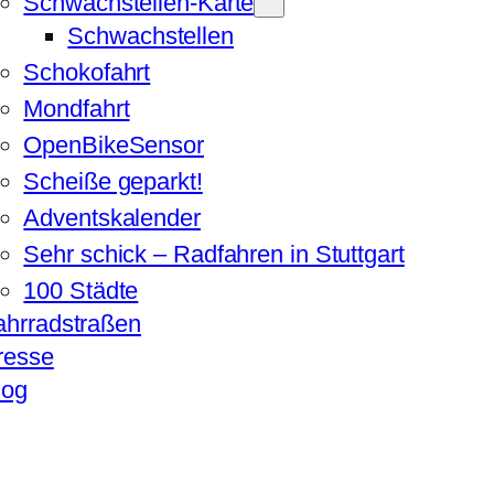
Schwachstellen-Karte
Schwachstellen
Schokofahrt
Mondfahrt
OpenBikeSensor
Scheiße geparkt!
Adventskalender
Sehr schick – Radfahren in Stuttgart
100 Städte
ahrradstraßen
resse
log