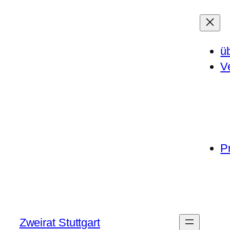
ü
V
P
Zweirat Stuttgart