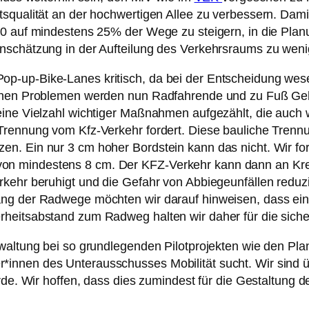
tsqualität an der hochwertigen Allee zu verbessern. Da
0 auf mindestens 25% der Wege zu steigern, in die Planu
nschätzung in der Aufteilung des Verkehrsraums zu weni
p-up-Bike-Lanes kritisch, da bei der Entscheidung wese
denen Problemen werden nun Radfahrende und zu Fuß Ge
eine Vielzahl wichtiger Maßnahmen aufgezählt, die auch 
 Trennung vom Kfz-Verkehr fordert. Diese bauliche Tre
n. Ein nur 3 cm hoher Bordstein kann das nicht. Wir fo
on mindestens 8 cm. Der KFZ-Verkehr kann dann an K
kehr beruhigt und die Gefahr von Abbiegeunfällen reduzi
ang der Radwege möchten wir darauf hinweisen, dass ei
rheitsabstand zum Radweg halten wir daher für die sich
rwaltung bei so grundlegenden Pilotprojekten wie den Pl
innen des Unterausschusses Mobilität sucht. Wir sind 
ürde. Wir hoffen, dass dies zumindest für die Gestaltung