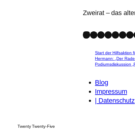
Zweirat – das alte
Mastodon
Bluesky
Instagram
Faceboo
Spotify
YouT
St
Start der Hilfsaktion 
Hermann: „Der Radent
Podiumsdiskussion „R
Blog
Impressum
| Datenschutz
Twenty Twenty-Five