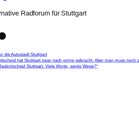
rnative Radforum für Stuttgart
k
ube
rava
Link
für die Autostadt Stuttgart
scheid hat Stuttgart zwar nach vorne gebracht. Aber man muss noch zie
adentscheid Stuttgart: Viele Worte, wenig Wege?“