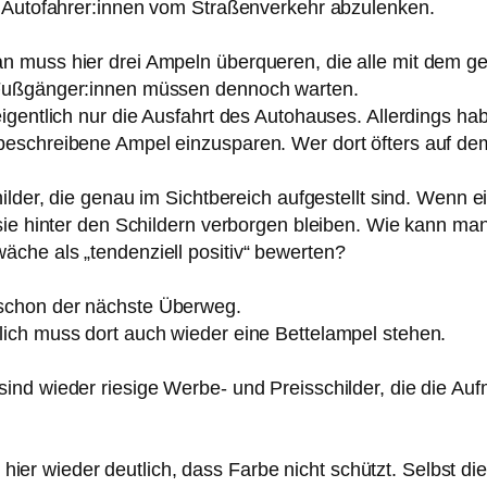
r Autofahrer:innen vom Straßenverkehr abzulenken.
muss hier drei Ampeln überqueren, die alle mit dem gelb
 Fußgänger:innen müssen dennoch warten.
igentlich nur die Ausfahrt des Autohauses. Allerdings ha
eschreibene Ampel einzusparen. Wer dort öfters auf dem
lder, die genau im Sichtbereich aufgestellt sind. Wenn ei
l sie hinter den Schildern verborgen bleiben. Wie kann
che als „tendenziell positiv“ bewerten?
schon der nächste Überweg.
ich muss dort auch wieder eine Bettelampel stehen.
nd wieder riesige Werbe- und Preisschilder, die die Aufm
an hier wieder deutlich, dass Farbe nicht schützt. Selbst d