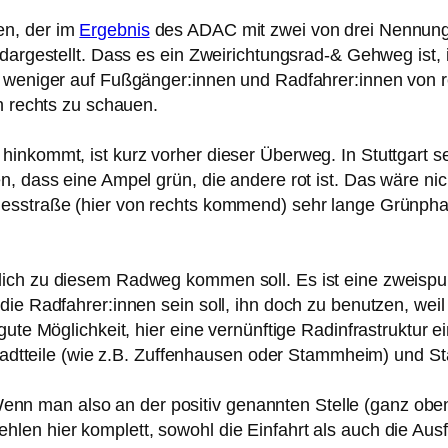
en, der im
Ergebnis
des ADAC mit zwei von drei Nennung
 dargestellt. Dass es ein Zweirichtungsrad-& Gehweg ist,
d weniger auf Fußgänger:innen und Radfahrer:innen von 
h rechts zu schauen.
inkommt, ist kurz vorher dieser Überweg. In Stuttgart se
, dass eine Ampel grün, die andere rot ist. Das wäre nic
ndesstraße (hier von rechts kommend) sehr lange Grünp
lich zu diesem Radweg kommen soll. Es ist eine zweispu
die Radfahrer:innen sein soll, ihn doch zu benutzen, wei
gute Möglichkeit, hier eine vernünftige Radinfrastruktur e
 Stadtteile (wie z.B. Zuffenhausen oder Stammheim) und 
n man also an der positiv genannten Stelle (ganz obe
en hier komplett, sowohl die Einfahrt als auch die Ausf