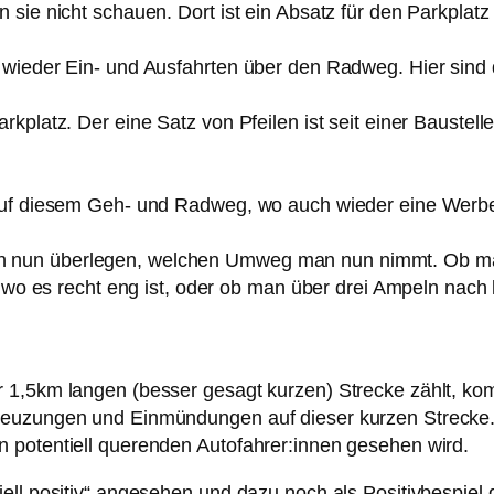
 sie nicht schauen. Dort ist ein Absatz für den Parkplat
 wieder Ein- und Ausfahrten über den Radweg. Hier sind d
kplatz. Der eine Satz von Pfeilen ist seit einer Baustel
 auf diesem Geh- und Radweg, wo auch wieder eine Werbe
nun überlegen, welchen Umweg man nun nimmt. Ob man re
, wo es recht eng ist, oder ob man über drei Ampeln nach 
r 1,5km langen (besser gesagt kurzen) Strecke zählt, k
Kreuzungen und Einmündungen auf dieser kurzen Strecke
 potentiell querenden Autofahrer:innen gesehen wird.
ell positiv“ angesehen und dazu noch als Positivbespiel