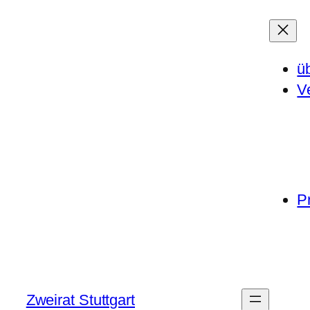
ü
V
P
Zweirat Stuttgart