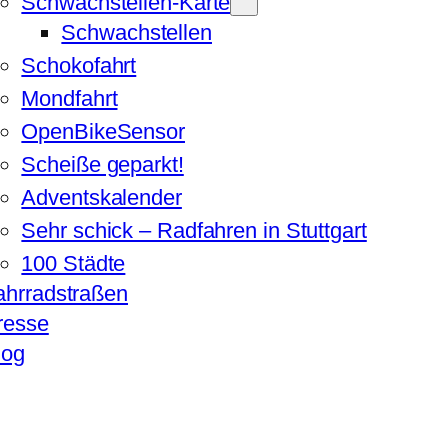
Schwachstellen-Karte
Schwachstellen
Schokofahrt
Mondfahrt
OpenBikeSensor
Scheiße geparkt!
Adventskalender
Sehr schick – Radfahren in Stuttgart
100 Städte
ahrradstraßen
resse
log