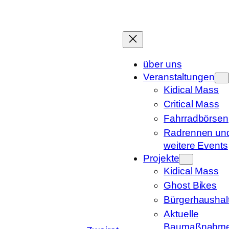
Zum
Inhalt
springen
über uns
Veranstaltungen
Kidical Mass
Critical Mass
Fahrradbörsen
Radrennen un
weitere Events
Projekte
Kidical Mass
Ghost Bikes
Bürgerhaushal
Aktuelle
Baumaßnahm