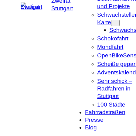
Zweirat
und Projekte
Stuttgart
Schwachstelle
Karte
Schwachst
Schokofahrt
Mondfahrt
OpenBikeSens
Scheiße gepark
Adventskalend
Sehr schick –
Radfahren in
Stuttgart
100 Städte
Fahrradstraßen
Presse
Blog