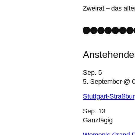
Zweirat – das alte
Mastodon
Bluesky
Instagram
Faceboo
Spotify
YouT
St
Anstehende
Sep.
5
5. September @ 
Stuttgart-Straßbur
Sep.
13
Ganztägig
Women’s Grand Pr