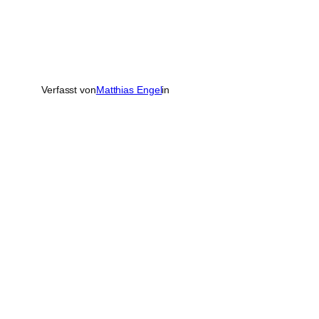
Verfasst von
Matthias Engel
in