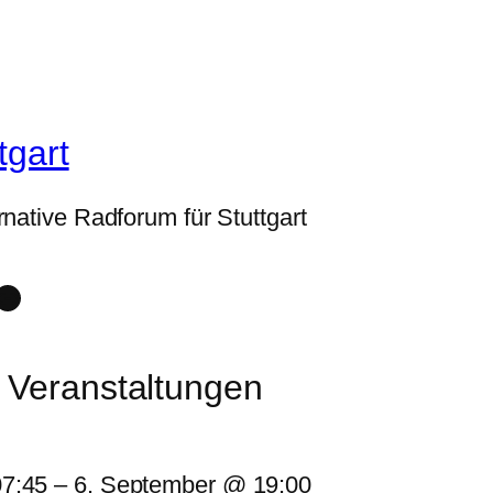
tgart
rnative Radforum für Stuttgart
k
ube
rava
Link
 Veranstaltungen
07:45
–
6. September @ 19:00