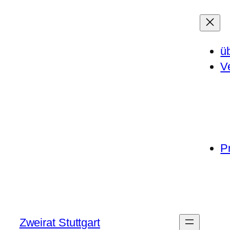
ü
V
P
Zweirat Stuttgart