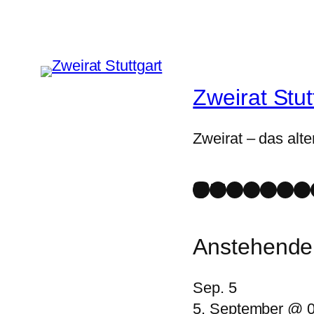
Zweirat Stut
Zweirat – das alte
Mastodon
Bluesky
Instagram
Faceboo
Spotify
YouT
St
Anstehende
Sep.
5
5. September @ 