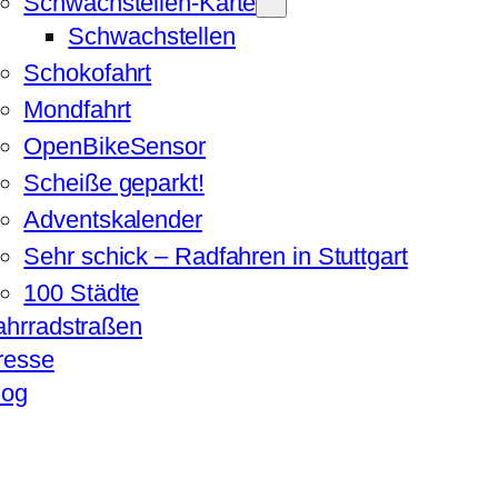
Schwachstellen-Karte
Schwachstellen
Schokofahrt
Mondfahrt
OpenBikeSensor
Scheiße geparkt!
Adventskalender
Sehr schick – Radfahren in Stuttgart
100 Städte
ahrradstraßen
resse
log