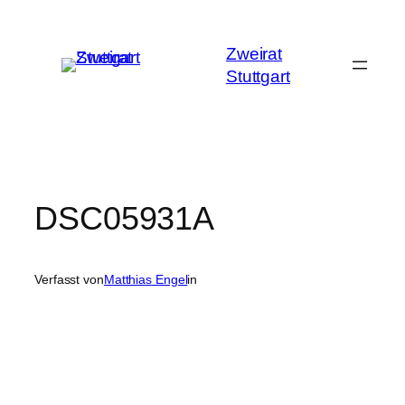
Zum
Inhalt
Zweirat
springen
Stuttgart
DSC05931A
Verfasst von
Matthias Engel
in