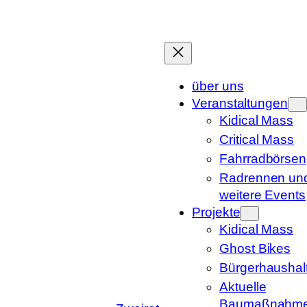
Zum
Inhalt
springen
über uns
Veranstaltungen
Kidical Mass
Critical Mass
Fahrradbörsen
Radrennen un
weitere Events
Projekte
Kidical Mass
Ghost Bikes
Bürgerhaushal
Aktuelle
Baumaßnahm