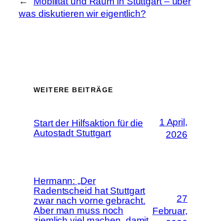
←
Mobilität und Raum in Stuttgart – über
was diskutieren wir eigentlich?
WEITERE BEITRÄGE
1 April,
Start der Hilfsaktion für die
Autostadt Stuttgart
2026
Hermann: „Der
Radentscheid hat Stuttgart
27
zwar nach vorne gebracht.
Aber man muss noch
Februar,
ziemlich viel machen, damit