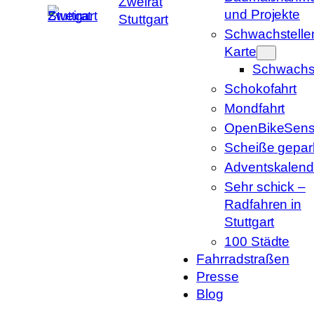
Zweirat
und Projekte
Stuttgart
Schwachstelle
Karte
Schwachst
Schokofahrt
Mondfahrt
OpenBikeSens
Scheiße gepark
Adventskalend
Sehr schick –
Radfahren in
Stuttgart
100 Städte
Fahrradstraßen
Presse
Blog