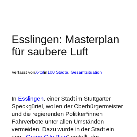
Esslingen: Masterplan
für saubere Luft
Verfasst von
X-tof
in
100 Städte
, 
Gesamtsituation
In
Esslingen
, einer Stadt im Stuttgarter
Speckgürtel, wollen der Oberbürgermeister
und die regierenden Politiker*innen
Fahrverbote unter allen Umständen
vermeiden. Dazu wurde in der Stadt ein
sog. „
Green City Plan
“ erstellt, der