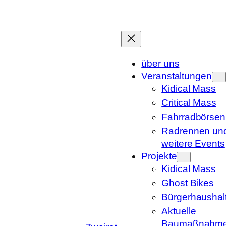
Zum
Inhalt
springen
über uns
Veranstaltungen
Kidical Mass
Critical Mass
Fahrradbörsen
Radrennen un
weitere Events
Projekte
Kidical Mass
Ghost Bikes
Bürgerhaushal
Aktuelle
Baumaßnahm