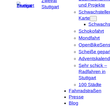
Zweirat
und Projekte
Stuttgart
Schwachstelle
Karte
Schwachst
Schokofahrt
Mondfahrt
OpenBikeSens
Scheiße gepark
Adventskalend
Sehr schick –
Radfahren in
Stuttgart
100 Städte
Fahrradstraßen
Presse
Blog