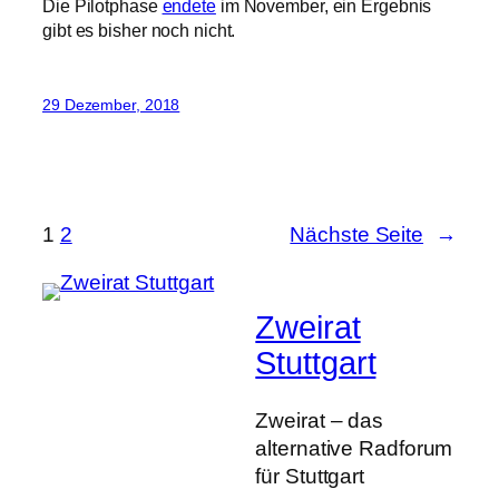
1
2
Nächste Seite
→
Zweirat
Stuttgart
Zweirat – das
alternative Radforum
für Stuttgart
Mastodon
Bluesky
Instagram
Facebook
Spotify
YouTube
Strava
Link