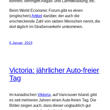
6 Januar, 2019
Victoria: jährlicher Auto-freier
Tag
Im kanadischen
Viktoria
, auf Vancouver Island, gibt
es seit mehreren Jahren einen Auto-freien Tag. Die
Bilder zeigen auch, dass dieser unglaublich gut
angenommen wird und scheinbar von
Menschenmassen besucht wird.
Auf der
Homepage
kann man u.a. sehen, dass er
sogar von der „Downtown Buisness Association“
unterstützt wird, dessen deutsche Pendants bei