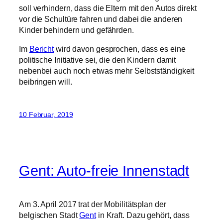
politische Initiative sei, die den Kindern damit
nebenbei auch noch etwas mehr Selbstständigkeit
beibringen will.
10 Februar, 2019
Gent: Auto-freie Innenstadt
Am 3. April 2017 trat der Mobilitätsplan der
belgischen Stadt
Gent
in Kraft. Dazu gehört, dass
das Zentrum quasi Auto-frei wurde. Nur noch
Anwohner und Handwerker sind erlaubt,
Lieferverkehr nur noch vormittags. Das Ergebnis ist,
dass die Autonutzung in der Stadt um 12% gesunken
ist, der Radverkehrsanteil jedoch um 25% gestiegen