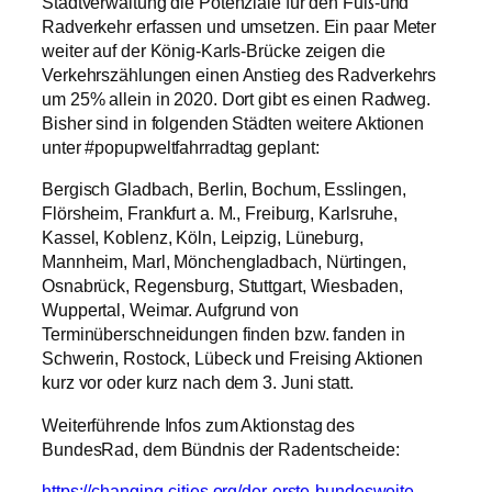
Statt wieder nur Autoverkehr zu zählen, sollte die
Stadtverwaltung die Potenziale für den Fuß-und
Radverkehr erfassen und umsetzen. Ein paar Meter
weiter auf der König-Karls-Brücke zeigen die
Verkehrszählungen einen Anstieg des Radverkehrs
um 25% allein in 2020. Dort gibt es einen Radweg.
Bisher sind in folgenden Städten weitere Aktionen
unter #popupweltfahrradtag geplant:
Bergisch Gladbach, Berlin, Bochum, Esslingen,
Flörsheim, Frankfurt a. M., Freiburg, Karlsruhe,
Kassel, Koblenz, Köln, Leipzig, Lüneburg,
Mannheim, Marl, Mönchengladbach, Nürtingen,
Osnabrück, Regensburg, Stuttgart, Wiesbaden,
Wuppertal, Weimar. Aufgrund von
Terminüberschneidungen finden bzw. fanden in
Schwerin, Rostock, Lübeck und Freising Aktionen
kurz vor oder kurz nach dem 3. Juni statt.
Weiterführende Infos zum Aktionstag des
BundesRad, dem Bündnis der Radentscheide: