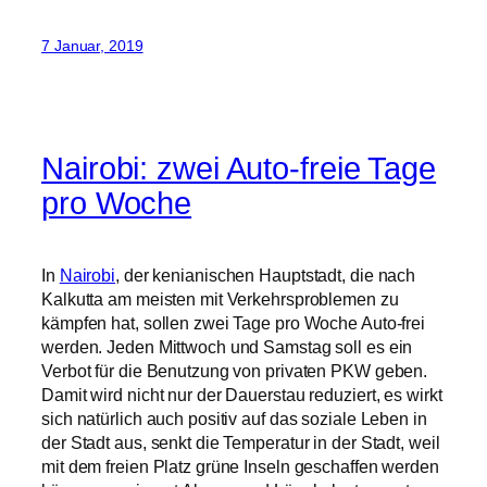
Nairobi: zwei Auto-freie Tage
pro Woche
In
Nairobi
, der kenianischen Hauptstadt, die nach
Kalkutta am meisten mit Verkehrsproblemen zu
kämpfen hat, sollen zwei Tage pro Woche Auto-frei
werden. Jeden Mittwoch und Samstag soll es ein
Verbot für die Benutzung von privaten PKW geben.
Damit wird nicht nur der Dauerstau reduziert, es wirkt
sich natürlich auch positiv auf das soziale Leben in
der Stadt aus, senkt die Temperatur in der Stadt, weil
mit dem freien Platz grüne Inseln geschaffen werden
können, verringert Abgas- und Lärmbelastung, etc.
Beim World Economic Forum gibt es einen
(englischen)
Artikel
darüber, der auch die
erschreckende Zahl von sieben Menschen nennt, die
dort
täglich
im Straßenverkehr umkommen.