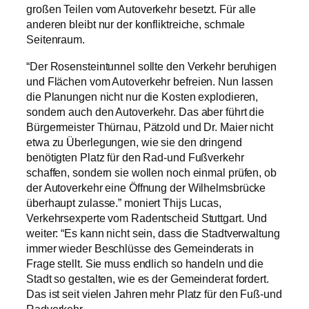
mit der Altstadt Bad Cannstatt, wird aber noch zu
großen Teilen vom Autoverkehr besetzt. Für alle
anderen bleibt nur der konfliktreiche, schmale
Seitenraum.
“Der Rosensteintunnel sollte den Verkehr beruhigen
und Flächen vom Autoverkehr befreien. Nun lassen
die Planungen nicht nur die Kosten explodieren,
sondern auch den Autoverkehr. Das aber führt die
Bürgermeister Thürnau, Pätzold und Dr. Maier nicht
etwa zu Überlegungen, wie sie den dringend
benötigten Platz für den Rad-und Fußverkehr
schaffen, sondern sie wollen noch einmal prüfen, ob
der Autoverkehr eine Öffnung der Wilhelmsbrücke
überhaupt zulasse.” moniert Thijs Lucas,
Verkehrsexperte vom Radentscheid Stuttgart. Und
weiter: “Es kann nicht sein, dass die Stadtverwaltung
immer wieder Beschlüsse des Gemeinderats in
Frage stellt. Sie muss endlich so handeln und die
Stadt so gestalten, wie es der Gemeinderat fordert.